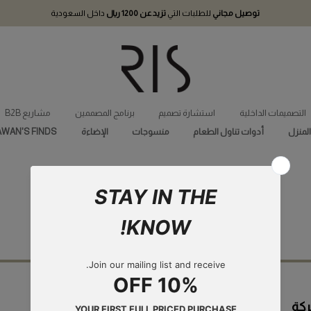
يل مجاني
للطلبات التي
تزيد عن 1200 ريال
داخل السعودية
ية
استشارة تصميم
برنامج المصممين
مشاريع B2B
ت تناول الطعام
منسوجات
الإضاءة
RAWAN'S FINDS
join our team