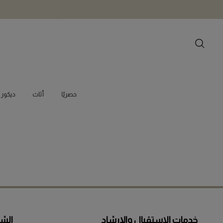
توص
التصميمات الداخل
حصريًا
أثاث
ديكور المنزل
أدوا