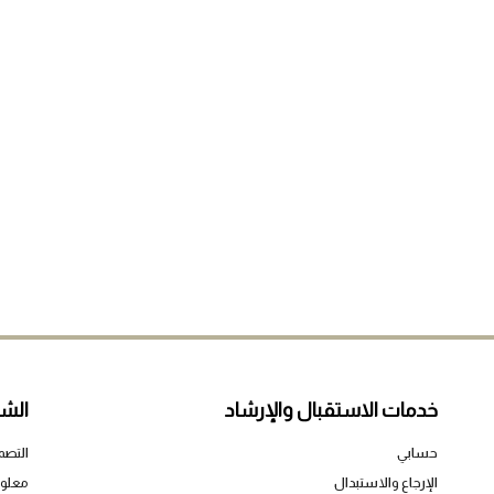
الواسع، وتجربة التسوق الاست
الدقة إلى التعليقات من خبراء
يُرجى التواص
يُرجى التو
ليس لديك أي