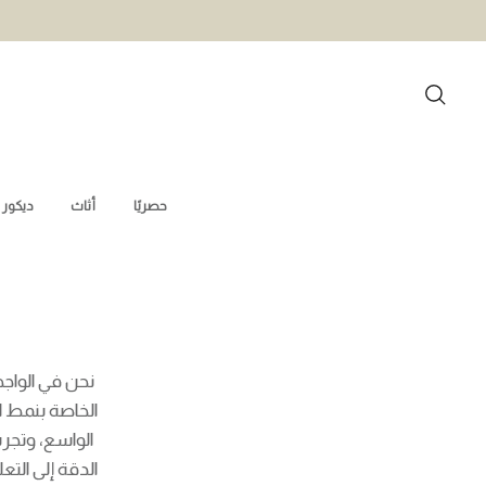
توص
التصميمات الداخل
حصريًا
أثاث
ديكور المنزل
أدوا
نحن في الواجهة ومحل اهتما
الخاصة بنمط الحياة شعبية ف