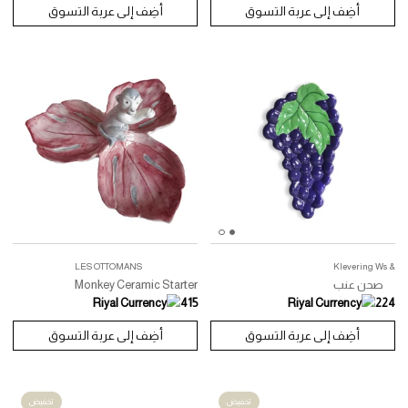
& Klevering Ws
كوكل
صحن برتقالي
224
أضِف إلى عربة التسوق
أضِف إلى عربة التسوق