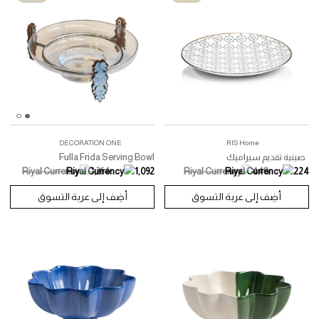
LES OTTOMANS
 عنب
Monkey Ceramic Starter
415
أضِف إلى عربة التسوق
أضِف إلى عربة التسوق
تخفيض
تخفيض
DECORATION ONE
RIS Home
 تقديم سيراميك
Fulla Frida Serving Bowl